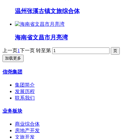
温州张溪古镇文旅综合体
海南省文昌市月亮湾
上一页
1
下一页
转至第
加载更多
信尧集团
集团简介
发展历程
联系我们
业务板块
商业综合体
房地产开发
文旅开发